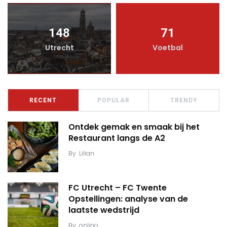
148
71
Utrecht
Voetbal
RECENT
POPULAR
TRENDY
Ontdek gemak en smaak bij het
Restaurant langs de A2
By
Lilian
FC Utrecht – FC Twente
Opstellingen: analyse van de
laatste wedstrijd
By
onlino