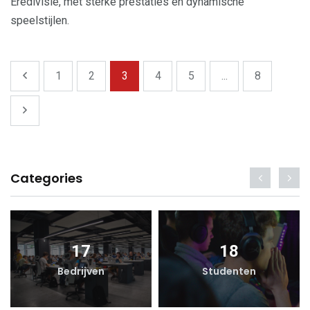
Eredivisie, met sterke prestaties en dynamische
speelstijlen.
1
2
3
4
5
...
8
Categories
17
18
Bedrijven
Studenten