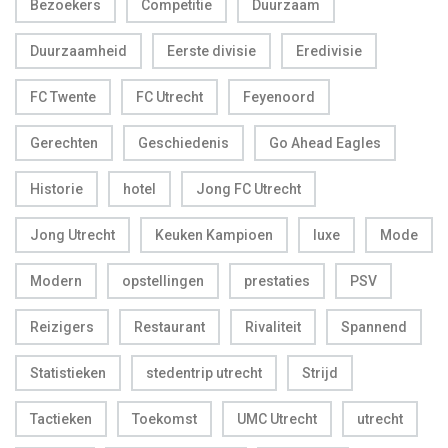
Bezoekers
Competitie
Duurzaam
Duurzaamheid
Eerste divisie
Eredivisie
FC Twente
FC Utrecht
Feyenoord
Gerechten
Geschiedenis
Go Ahead Eagles
Historie
hotel
Jong FC Utrecht
Jong Utrecht
Keuken Kampioen
luxe
Mode
Modern
opstellingen
prestaties
PSV
Reizigers
Restaurant
Rivaliteit
Spannend
Statistieken
stedentrip utrecht
Strijd
Tactieken
Toekomst
UMC Utrecht
utrecht