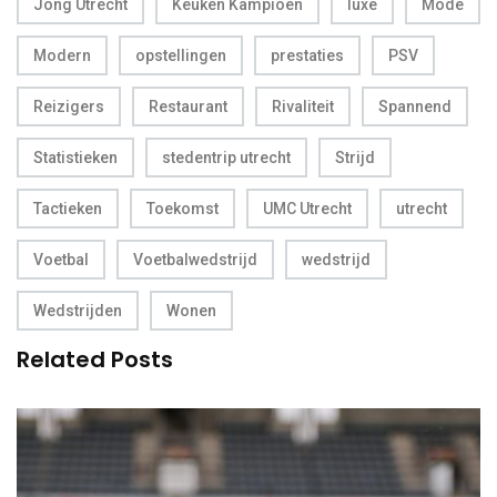
Jong Utrecht
Keuken Kampioen
luxe
Mode
Modern
opstellingen
prestaties
PSV
Reizigers
Restaurant
Rivaliteit
Spannend
Statistieken
stedentrip utrecht
Strijd
Tactieken
Toekomst
UMC Utrecht
utrecht
Voetbal
Voetbalwedstrijd
wedstrijd
Wedstrijden
Wonen
Related Posts