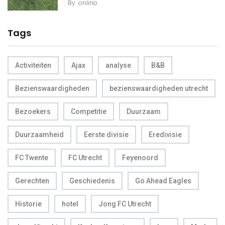
By
onlino
Tags
Activiteiten
Ajax
analyse
B&B
Bezienswaardigheden
bezienswaardigheden utrecht
Bezoekers
Competitie
Duurzaam
Duurzaamheid
Eerste divisie
Eredivisie
FC Twente
FC Utrecht
Feyenoord
Gerechten
Geschiedenis
Go Ahead Eagles
Historie
hotel
Jong FC Utrecht