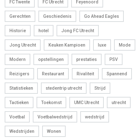
FC Twente
FC Utrecht
Feyenoord
Gerechten
Geschiedenis
Go Ahead Eagles
Historie
hotel
Jong FC Utrecht
Jong Utrecht
Keuken Kampioen
luxe
Mode
Modern
opstellingen
prestaties
PSV
Reizigers
Restaurant
Rivaliteit
Spannend
Statistieken
stedentrip utrecht
Strijd
Tactieken
Toekomst
UMC Utrecht
utrecht
Voetbal
Voetbalwedstrijd
wedstrijd
Wedstrijden
Wonen