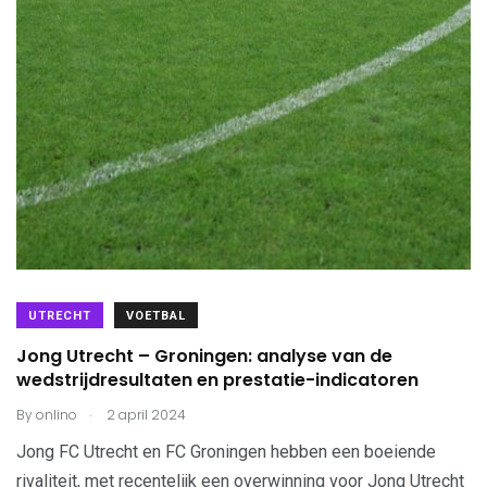
UTRECHT
VOETBAL
Jong Utrecht – Groningen: analyse van de
wedstrijdresultaten en prestatie-indicatoren
.
By
onlino
2 april 2024
Jong FC Utrecht en FC Groningen hebben een boeiende
rivaliteit, met recentelijk een overwinning voor Jong Utrecht