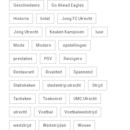
Geschiedenis
Go Ahead Eagles
Historie
hotel
Jong FC Utrecht
Jong Utrecht
Keuken Kampioen
luxe
Mode
Modern
opstellingen
prestaties
PSV
Reizigers
Restaurant
Rivaliteit
Spannend
Statistieken
stedentrip utrecht
Strijd
Tactieken
Toekomst
UMC Utrecht
utrecht
Voetbal
Voetbalwedstrijd
wedstrijd
Wedstrijden
Wonen