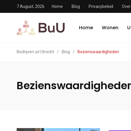
7 August, 2026
Home
Blog
Privacybeleid
Over
Home
Wonen
U
Bedrijven uit Utrecht
/
Blog
/
Bezienswaardigheden
Bezienswaardighede