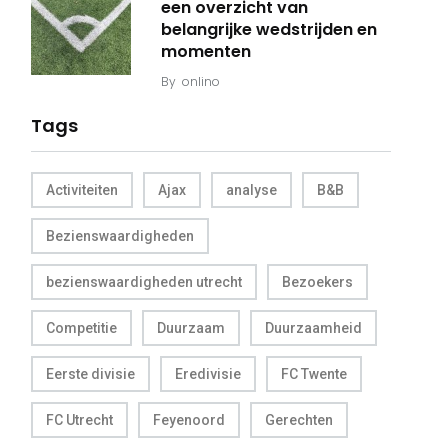
een overzicht van
belangrijke wedstrijden en
momenten
By
onlino
Tags
Activiteiten
Ajax
analyse
B&B
Bezienswaardigheden
bezienswaardigheden utrecht
Bezoekers
Competitie
Duurzaam
Duurzaamheid
Eerste divisie
Eredivisie
FC Twente
FC Utrecht
Feyenoord
Gerechten