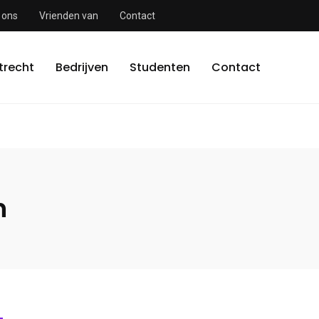
 ons
Vrienden van
Contact
trecht
Bedrijven
Studenten
Contact
n