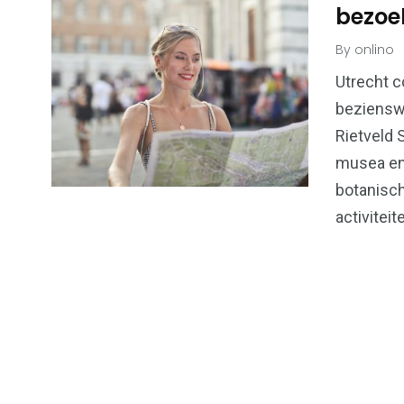
bezoe
By
onlino
Utrecht c
beziensw
Rietveld S
musea en 
botanisch
activiteit