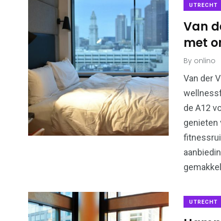
UTRECHT
Van de
met o
By
onlino
17
18
Bedrijven
Student
Van der V
wellnessf
de A12 vo
genieten
fitnessru
aanbiedin
148
71
gemakkeli
Utrecht
Voetba
UTRECHT