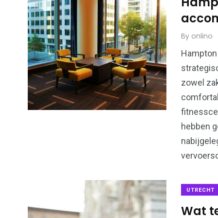
Hampt
accomm
By
onlino
Hampton b
strategis
zowel zak
comfortab
fitnessce
hebben g
nabijgel
vervoerso
UTRECHT
Wat te