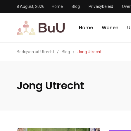
8 August, 2026
Home
Blog
Privacybeleid
Over
Home
Wonen
U
Bedrijven uit Utrecht
/
Blog
/
Jong Utrecht
Jong Utrecht