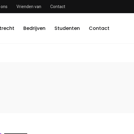
 ons
Vrienden van
Contact
trecht
Bedrijven
Studenten
Contact