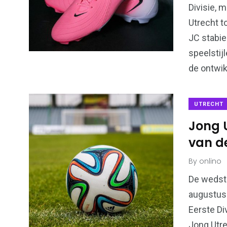
Divisie, 
Utrecht t
JC stabie
speelstij
de ontwik
UTRECHT
Jong 
van de
By
onlino
De wedst
augustus 
Eerste Di
Jong Utre