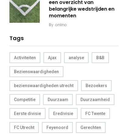
een overzicht van
belangrijke wedstrijden en
momenten
By
onlino
Tags
Activiteiten
Ajax
analyse
B&B
Bezienswaardigheden
bezienswaardigheden utrecht
Bezoekers
Competitie
Duurzaam
Duurzaamheid
Eerste divisie
Eredivisie
FC Twente
FC Utrecht
Feyenoord
Gerechten