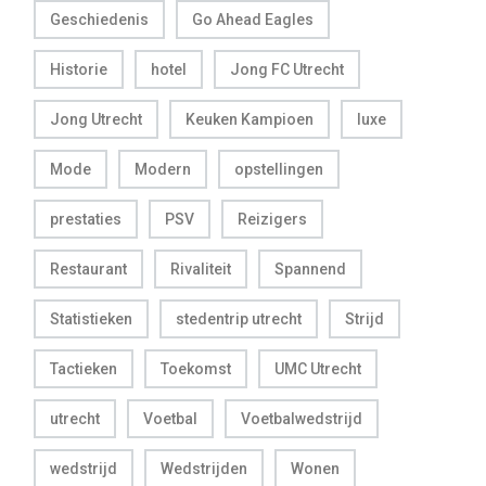
Geschiedenis
Go Ahead Eagles
Historie
hotel
Jong FC Utrecht
Jong Utrecht
Keuken Kampioen
luxe
Mode
Modern
opstellingen
prestaties
PSV
Reizigers
Restaurant
Rivaliteit
Spannend
Statistieken
stedentrip utrecht
Strijd
Tactieken
Toekomst
UMC Utrecht
utrecht
Voetbal
Voetbalwedstrijd
wedstrijd
Wedstrijden
Wonen