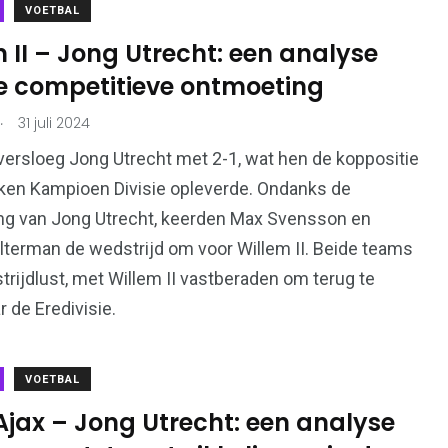
VOETBAL
 II – Jong Utrecht: een analyse
e competitieve ontmoeting
.
31 juli 2024
36
en
Wonen
 versloeg Jong Utrecht met 2-1, wat hen de koppositie
ken Kampioen Divisie opleverde. Ondanks de
ng van Jong Utrecht, keerden Max Svensson en
lterman de wedstrijd om voor Willem II. Beide teams
trijdlust, met Willem II vastberaden om terug te
r de Eredivisie.
l
VOETBAL
Ajax – Jong Utrecht: een analyse