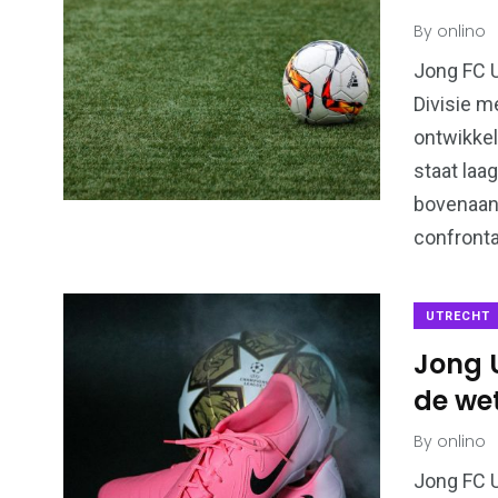
By
onlino
Jong FC U
Divisie m
ontwikkel
staat laag
bovenaan
confronta
UTRECHT
Jong 
de wet
By
onlino
Jong FC U