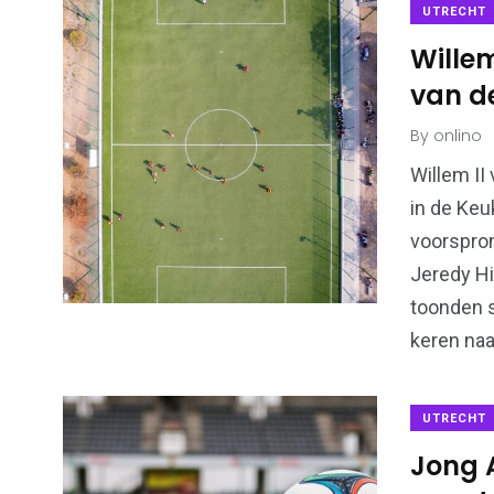
UTRECHT
Willem
van d
By
onlino
17
18
Bedrijven
Student
Willem II
in de Keu
voorspro
Jeredy Hi
toonden s
keren naa
148
71
Utrecht
Voetba
UTRECHT
Jong 