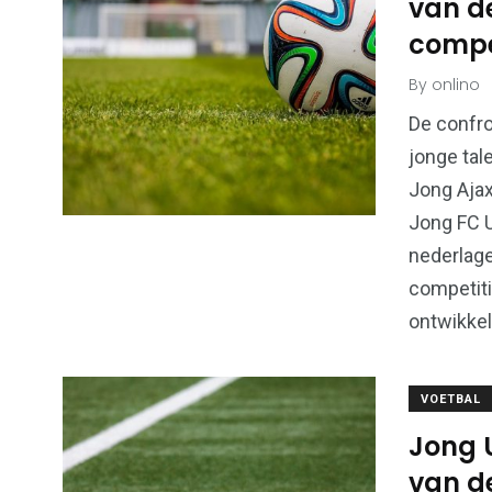
van de
compe
By
onlino
De confro
jonge tal
Jong Ajax
Jong FC U
nederlag
competiti
ontwikkel
VOETBAL
Jong U
van de