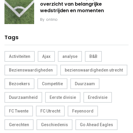
overzicht van belangrijke
wedstrijden en momenten
By
onlino
Tags
Activiteiten
Ajax
analyse
B&B
Bezienswaardigheden
bezienswaardigheden utrecht
Bezoekers
Competitie
Duurzaam
Duurzaamheid
Eerste divisie
Eredivisie
FC Twente
FC Utrecht
Feyenoord
Gerechten
Geschiedenis
Go Ahead Eagles