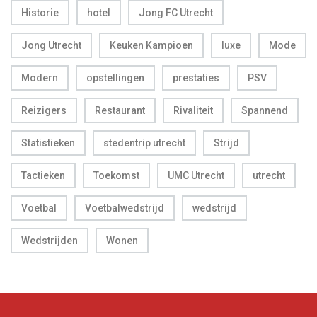
Historie
hotel
Jong FC Utrecht
Jong Utrecht
Keuken Kampioen
luxe
Mode
Modern
opstellingen
prestaties
PSV
Reizigers
Restaurant
Rivaliteit
Spannend
Statistieken
stedentrip utrecht
Strijd
Tactieken
Toekomst
UMC Utrecht
utrecht
Voetbal
Voetbalwedstrijd
wedstrijd
Wedstrijden
Wonen