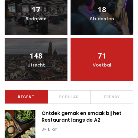
17
18
Bedrijven
Studenten
148
71
Utrecht
Voetbal
RECENT
POPULAR
TRENDY
Ontdek gemak en smaak bij het
Restaurant langs de A2
By
Lilian