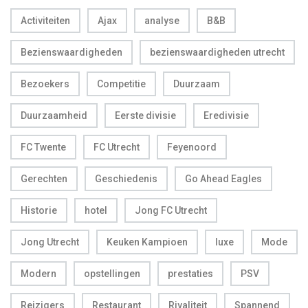
Activiteiten
Ajax
analyse
B&B
Bezienswaardigheden
bezienswaardigheden utrecht
Bezoekers
Competitie
Duurzaam
Duurzaamheid
Eerste divisie
Eredivisie
FC Twente
FC Utrecht
Feyenoord
Gerechten
Geschiedenis
Go Ahead Eagles
Historie
hotel
Jong FC Utrecht
Jong Utrecht
Keuken Kampioen
luxe
Mode
Modern
opstellingen
prestaties
PSV
Reizigers
Restaurant
Rivaliteit
Spannend