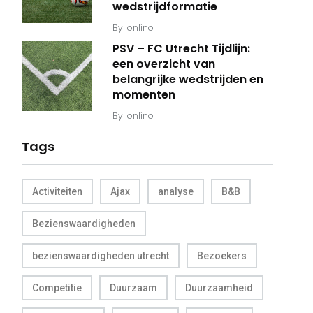
wedstrijdformatie
By
onlino
PSV – FC Utrecht Tijdlijn:
een overzicht van
belangrijke wedstrijden en
momenten
By
onlino
Tags
Activiteiten
Ajax
analyse
B&B
Bezienswaardigheden
bezienswaardigheden utrecht
Bezoekers
Competitie
Duurzaam
Duurzaamheid