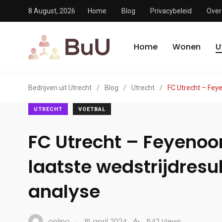
8 August, 2026
Home
Blog
Privacybeleid
Over
Home
Wonen
U
Bedrijven uit Utrecht
/
Blog
/
Utrecht
/
FC Utrecht – Feye
UTRECHT
VOETBAL
FC Utrecht – Feyenoo
laatste wedstrijdresu
analyse
.
onlino
15 april 2024
542 Views