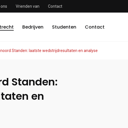
 ons
Vrienden van
Contact
trecht
Bedrijven
Studenten
Contact
noord Standen: laatste wedstrijdresultaten en analyse
rd Standen:
ltaten en