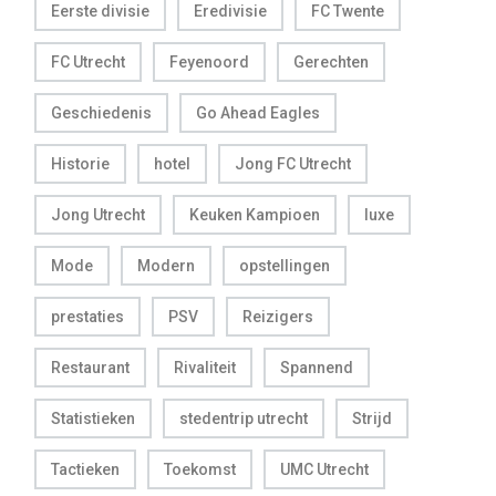
Eerste divisie
Eredivisie
FC Twente
FC Utrecht
Feyenoord
Gerechten
Geschiedenis
Go Ahead Eagles
Historie
hotel
Jong FC Utrecht
Jong Utrecht
Keuken Kampioen
luxe
Mode
Modern
opstellingen
prestaties
PSV
Reizigers
Restaurant
Rivaliteit
Spannend
Statistieken
stedentrip utrecht
Strijd
Tactieken
Toekomst
UMC Utrecht