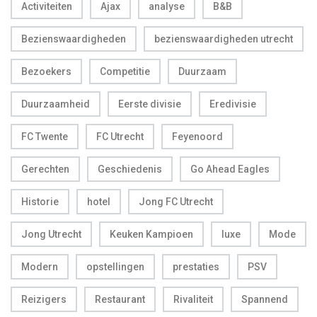
Activiteiten
Ajax
analyse
B&B
Bezienswaardigheden
bezienswaardigheden utrecht
Bezoekers
Competitie
Duurzaam
Duurzaamheid
Eerste divisie
Eredivisie
FC Twente
FC Utrecht
Feyenoord
Gerechten
Geschiedenis
Go Ahead Eagles
Historie
hotel
Jong FC Utrecht
Jong Utrecht
Keuken Kampioen
luxe
Mode
Modern
opstellingen
prestaties
PSV
Reizigers
Restaurant
Rivaliteit
Spannend