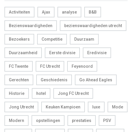
Activiteiten
Ajax
analyse
B&B
Bezienswaardigheden
bezienswaardigheden utrecht
Bezoekers
Competitie
Duurzaam
Duurzaamheid
Eerste divisie
Eredivisie
FC Twente
FC Utrecht
Feyenoord
Gerechten
Geschiedenis
Go Ahead Eagles
Historie
hotel
Jong FC Utrecht
Jong Utrecht
Keuken Kampioen
luxe
Mode
Modern
opstellingen
prestaties
PSV