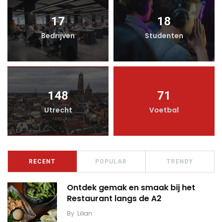
17
18
Bedrijven
Studenten
148
71
Utrecht
Voetbal
RECENT
POPULAR
TRENDY
Ontdek gemak en smaak bij het
Restaurant langs de A2
By
Lilian