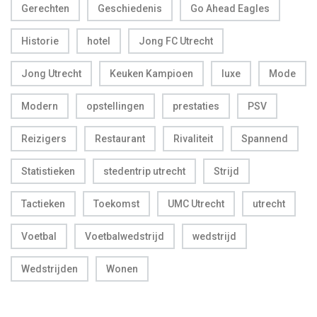
Gerechten
Geschiedenis
Go Ahead Eagles
Historie
hotel
Jong FC Utrecht
Jong Utrecht
Keuken Kampioen
luxe
Mode
Modern
opstellingen
prestaties
PSV
Reizigers
Restaurant
Rivaliteit
Spannend
Statistieken
stedentrip utrecht
Strijd
Tactieken
Toekomst
UMC Utrecht
utrecht
Voetbal
Voetbalwedstrijd
wedstrijd
Wedstrijden
Wonen