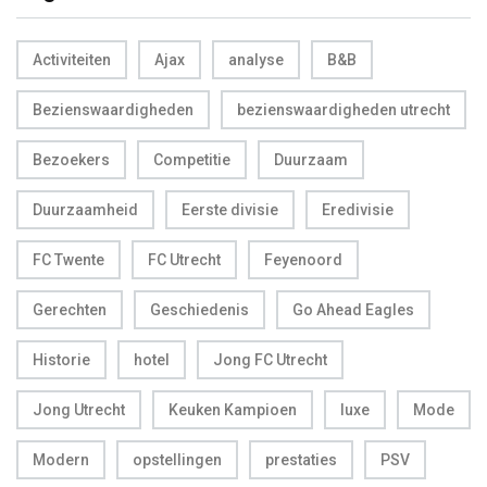
Activiteiten
Ajax
analyse
B&B
Bezienswaardigheden
bezienswaardigheden utrecht
Bezoekers
Competitie
Duurzaam
Duurzaamheid
Eerste divisie
Eredivisie
FC Twente
FC Utrecht
Feyenoord
Gerechten
Geschiedenis
Go Ahead Eagles
Historie
hotel
Jong FC Utrecht
Jong Utrecht
Keuken Kampioen
luxe
Mode
Modern
opstellingen
prestaties
PSV