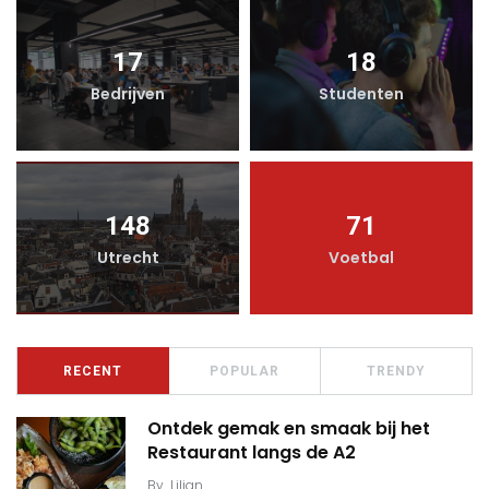
17
18
Bedrijven
Studenten
148
71
Utrecht
Voetbal
RECENT
POPULAR
TRENDY
Ontdek gemak en smaak bij het
Restaurant langs de A2
By
Lilian