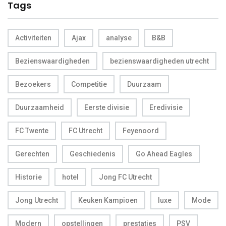
Tags
Activiteiten
Ajax
analyse
B&B
Bezienswaardigheden
bezienswaardigheden utrecht
Bezoekers
Competitie
Duurzaam
Duurzaamheid
Eerste divisie
Eredivisie
FC Twente
FC Utrecht
Feyenoord
Gerechten
Geschiedenis
Go Ahead Eagles
Historie
hotel
Jong FC Utrecht
Jong Utrecht
Keuken Kampioen
luxe
Mode
Modern
opstellingen
prestaties
PSV