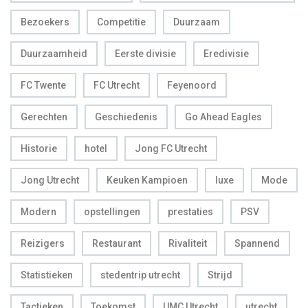
Bezoekers
Competitie
Duurzaam
Duurzaamheid
Eerste divisie
Eredivisie
FC Twente
FC Utrecht
Feyenoord
Gerechten
Geschiedenis
Go Ahead Eagles
Historie
hotel
Jong FC Utrecht
Jong Utrecht
Keuken Kampioen
luxe
Mode
Modern
opstellingen
prestaties
PSV
Reizigers
Restaurant
Rivaliteit
Spannend
Statistieken
stedentrip utrecht
Strijd
Tactieken
Toekomst
UMC Utrecht
utrecht