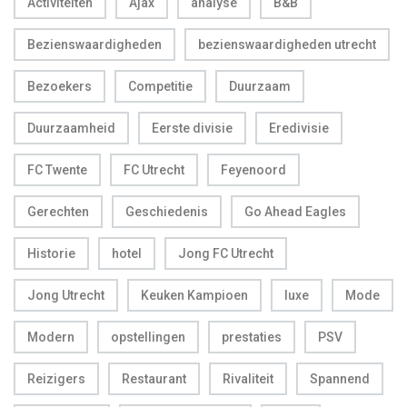
Activiteiten
Ajax
analyse
B&B
Bezienswaardigheden
bezienswaardigheden utrecht
Bezoekers
Competitie
Duurzaam
Duurzaamheid
Eerste divisie
Eredivisie
FC Twente
FC Utrecht
Feyenoord
Gerechten
Geschiedenis
Go Ahead Eagles
Historie
hotel
Jong FC Utrecht
Jong Utrecht
Keuken Kampioen
luxe
Mode
Modern
opstellingen
prestaties
PSV
Reizigers
Restaurant
Rivaliteit
Spannend