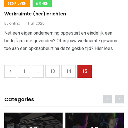
BEDRIJVEN
WONEN
Werkruimte (her)inrichten
.
By
onlino
1 juli 2020
Net een eigen onderneming opgestart en eindelijk een
bedrijfsruimte gevonden? Of is jouw werkruimte gewoon
toe aan een opknapbeurt na deze gekke tijd? Hier lees
1
...
13
14
15
Categories