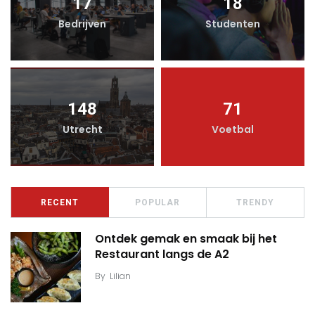
17
18
Bedrijven
Studenten
148
71
Utrecht
Voetbal
RECENT
POPULAR
TRENDY
Ontdek gemak en smaak bij het
Restaurant langs de A2
By
Lilian