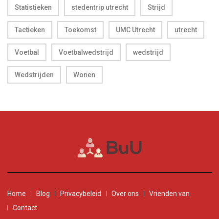
Statistieken
stedentrip utrecht
Strijd
Tactieken
Toekomst
UMC Utrecht
utrecht
Voetbal
Voetbalwedstrijd
wedstrijd
Wedstrijden
Wonen
Home
Blog
Privacybeleid
Over ons
Vrienden van
Contact