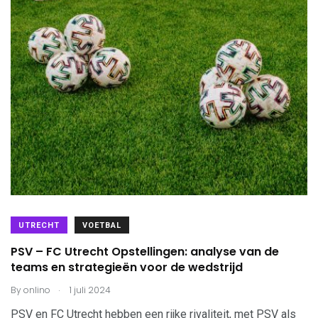
UTRECHT
VOETBAL
PSV – FC Utrecht Opstellingen: analyse van de
teams en strategieën voor de wedstrijd
.
By
onlino
1 juli 2024
PSV en FC Utrecht hebben een rijke rivaliteit, met PSV als