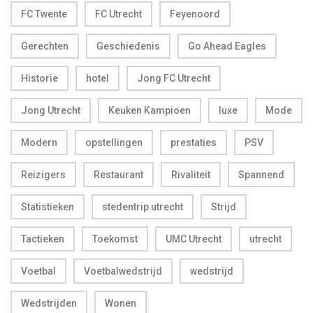
FC Twente
FC Utrecht
Feyenoord
Gerechten
Geschiedenis
Go Ahead Eagles
Historie
hotel
Jong FC Utrecht
Jong Utrecht
Keuken Kampioen
luxe
Mode
Modern
opstellingen
prestaties
PSV
Reizigers
Restaurant
Rivaliteit
Spannend
Statistieken
stedentrip utrecht
Strijd
Tactieken
Toekomst
UMC Utrecht
utrecht
Voetbal
Voetbalwedstrijd
wedstrijd
Wedstrijden
Wonen