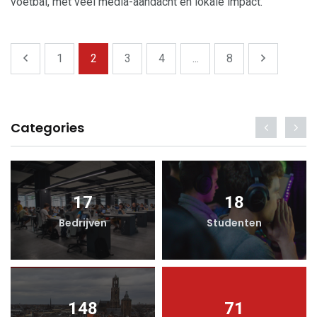
voetbal, met veel media-aandacht en lokale impact.
1
2
3
4
...
8
Categories
17
18
Bedrijven
Studenten
148
71