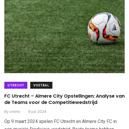
UTRECHT
VOETBAL
FC Utrecht – Almere City Opstellingen: Analyse van
de Teams voor de Competitiewedstrijd
.
By
onlino
8 juli 2024
Op 9 maart 2024 spelen FC Utrecht en Almere City FC in