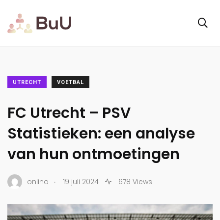
UTRECHT
VOETBAL
FC Utrecht – PSV
Statistieken: een analyse
van hun ontmoetingen
.
onlino
19 juli 2024
678 Views