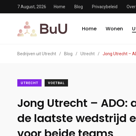
7 August, 2026
Home
Blog
Privacybeleid
Over
Home
Wonen
U
Bedrijven uit Utrecht
/
Blog
/
Utrecht
/
Jong Utrecht – A
UTRECHT
VOETBAL
Jong Utrecht – ADO: 
de laatste wedstrijd 
voor beide teams