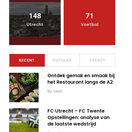
148
71
Utrecht
Voetbal
RECENT
POPULAR
TRENDY
Ontdek gemak en smaak bij
het Restaurant langs de A2
By
Lilian
FC Utrecht – FC Twente
Opstellingen: analyse van
de laatste wedstrijd