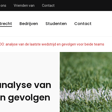
 ons
Vrienden van
Contact
trecht
Bedrijven
Studenten
Contact
DO: analyse van de laatste wedstrijd en gevolgen voor beide teams
analyse van
en gevolgen