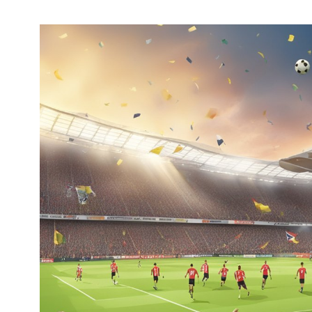
148
71
Utrecht
Voetba