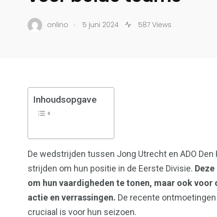
.
onlino
5 juni 2024
587 Views
Inhoudsopgave
17
18
De wedstrijden tussen Jong Utrecht en ADO Den H
Bedrijven
Student
strijden om hun positie in de Eerste Divisie.
Deze 
om hun vaardigheden te tonen, maar ook voor o
actie en verrassingen.
De recente ontmoetingen t
cruciaal is voor hun seizoen.