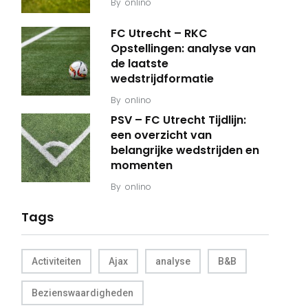
By
onlino
FC Utrecht – RKC
Opstellingen: analyse van
de laatste
wedstrijdformatie
By
onlino
PSV – FC Utrecht Tijdlijn:
een overzicht van
belangrijke wedstrijden en
momenten
By
onlino
Tags
Activiteiten
Ajax
analyse
B&B
Bezienswaardigheden