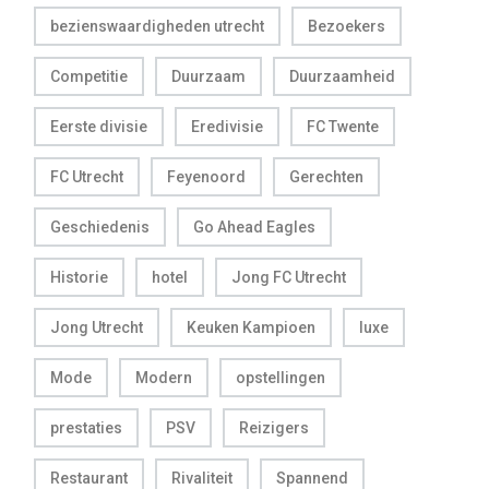
bezienswaardigheden utrecht
Bezoekers
Competitie
Duurzaam
Duurzaamheid
Eerste divisie
Eredivisie
FC Twente
FC Utrecht
Feyenoord
Gerechten
Geschiedenis
Go Ahead Eagles
Historie
hotel
Jong FC Utrecht
Jong Utrecht
Keuken Kampioen
luxe
Mode
Modern
opstellingen
prestaties
PSV
Reizigers
Restaurant
Rivaliteit
Spannend