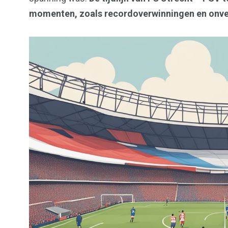
momenten, zoals recordoverwinningen en onver
148
71
Utrecht
Voetba