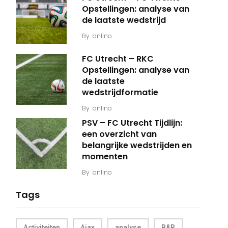
Opstellingen: analyse van
de laatste wedstrijd
By
onlino
FC Utrecht – RKC
Opstellingen: analyse van
de laatste
wedstrijdformatie
By
onlino
PSV – FC Utrecht Tijdlijn:
een overzicht van
belangrijke wedstrijden en
momenten
By
onlino
Tags
Activiteiten
Ajax
analyse
B&B