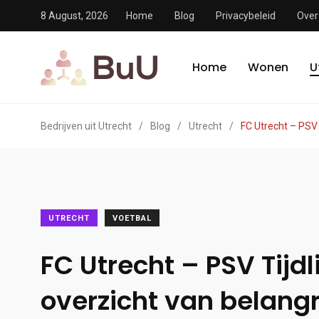
8 August, 2026
Home
Blog
Privacybeleid
Over
Home
Wonen
U
Bedrijven uit Utrecht
/
Blog
/
Utrecht
/
FC Utrecht – PSV T
UTRECHT
VOETBAL
FC Utrecht – PSV Tijdl
overzicht van belangr