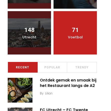
148
71
Utrecht
Voetbal
RECENT
POPULAR
TRENDY
Ontdek gemak en smaak bij
het Restaurant langs de A2
By
Lilian
FC Utrecht – FC Twente