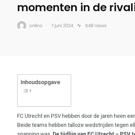
momenten in de rivali
.
onlino
7 juni 2024
548 Views
Inhoudsopgave
17
18
FC Utrecht en PSV hebben door de jaren heen een
Bedrijven
Student
Beide teams hebben talloze wedstrijden tegen elk
spanning was.
De tijdlijn van FC Utrecht – PSV