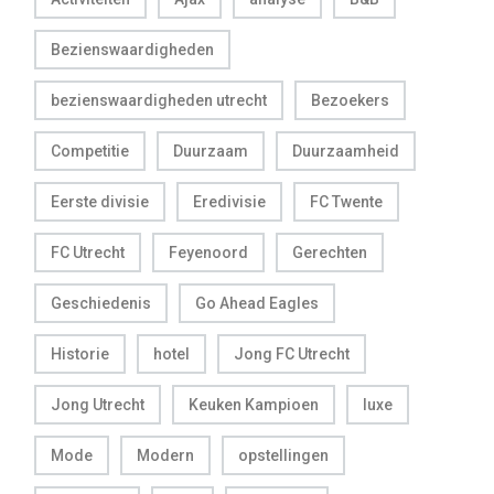
Bezienswaardigheden
bezienswaardigheden utrecht
Bezoekers
Competitie
Duurzaam
Duurzaamheid
Eerste divisie
Eredivisie
FC Twente
FC Utrecht
Feyenoord
Gerechten
Geschiedenis
Go Ahead Eagles
Historie
hotel
Jong FC Utrecht
Jong Utrecht
Keuken Kampioen
luxe
Mode
Modern
opstellingen