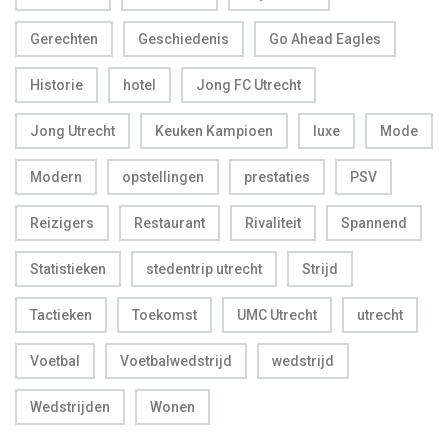
Gerechten
Geschiedenis
Go Ahead Eagles
Historie
hotel
Jong FC Utrecht
Jong Utrecht
Keuken Kampioen
luxe
Mode
Modern
opstellingen
prestaties
PSV
Reizigers
Restaurant
Rivaliteit
Spannend
Statistieken
stedentrip utrecht
Strijd
Tactieken
Toekomst
UMC Utrecht
utrecht
Voetbal
Voetbalwedstrijd
wedstrijd
Wedstrijden
Wonen