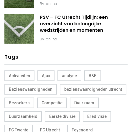
By
onlino
PSV – FC Utrecht Tijdlijn: een
overzicht van belangrijke
wedstrijden en momenten
By
onlino
Tags
Activiteiten
Ajax
analyse
B&B
Bezienswaardigheden
bezienswaardigheden utrecht
Bezoekers
Competitie
Duurzaam
Duurzaamheid
Eerste divisie
Eredivisie
FC Twente
FC Utrecht
Feyenoord