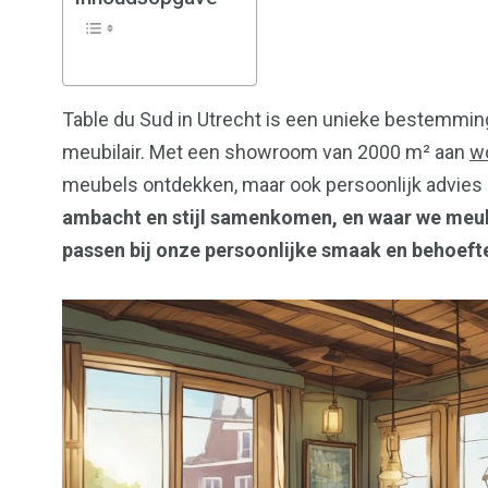
17
18
Table du Sud in Utrecht is een unieke bestemmin
Bedrijven
Student
meubilair. Met een showroom van 2000 m² aan
wo
meubels ontdekken, maar ook persoonlijk advies
ambacht en stijl samenkomen, en waar we meub
passen bij onze persoonlijke smaak en behoeft
148
71
Utrecht
Voetba