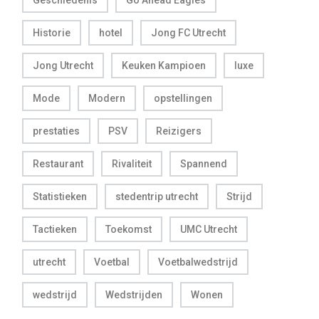
Geschiedenis
Go Ahead Eagles
Historie
hotel
Jong FC Utrecht
Jong Utrecht
Keuken Kampioen
luxe
Mode
Modern
opstellingen
prestaties
PSV
Reizigers
Restaurant
Rivaliteit
Spannend
Statistieken
stedentrip utrecht
Strijd
Tactieken
Toekomst
UMC Utrecht
utrecht
Voetbal
Voetbalwedstrijd
wedstrijd
Wedstrijden
Wonen