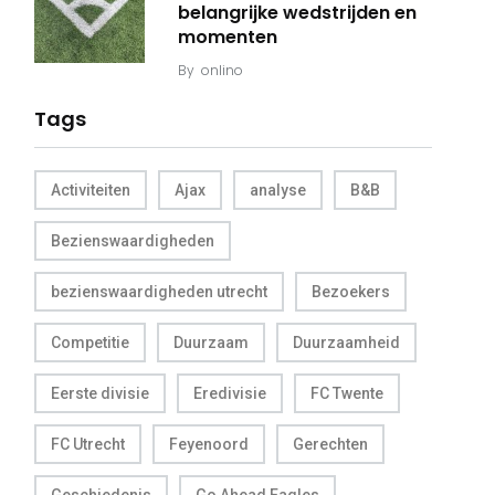
belangrijke wedstrijden en
momenten
By
onlino
Tags
Activiteiten
Ajax
analyse
B&B
Bezienswaardigheden
bezienswaardigheden utrecht
Bezoekers
Competitie
Duurzaam
Duurzaamheid
Eerste divisie
Eredivisie
FC Twente
FC Utrecht
Feyenoord
Gerechten