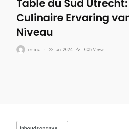
Table du Sud Utrecht:
Culinaire Ervaring va
Niveau
.
onlino
23 juni 2024
605 Views
Inhoudsopgave