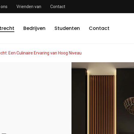
 ons
Vrienden van
Contact
trecht
Bedrijven
Studenten
Contact
cht: Een Culinaire Ervaring van Hoog Niveau