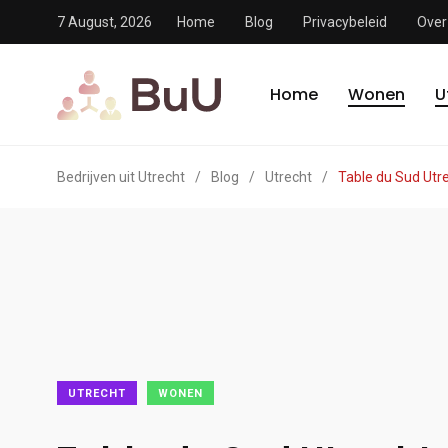
7 August, 2026
Home
Blog
Privacybeleid
Over
Home
Wonen
U
Bedrijven uit Utrecht
/
Blog
/
Utrecht
/
Table du Sud Utre
UTRECHT
WONEN