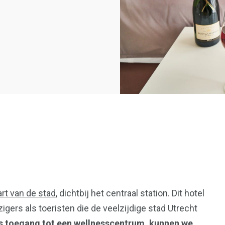
36
art van de stad
, dichtbij het centraal station. Dit hotel
en
Wonen
igers als toeristen die de veelzijdige stad Utrecht
s toegang tot een wellnesscentrum, kunnen we