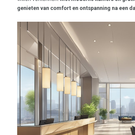
genieten van comfort en ontspanning na een d
148
71
Utrecht
Voetba