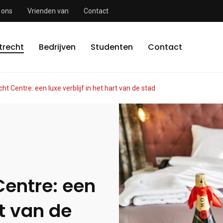
 ons
Vrienden van
Contact
trecht
Bedrijven
Studenten
Contact
cht Centre: een luxe verblijf in het hart van de stad
Centre: een
rt van de