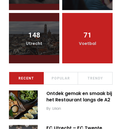
148
71
Utrecht
Voetbal
RECENT
POPULAR
TRENDY
Ontdek gemak en smaak bij
het Restaurant langs de A2
By
Lilian
FC Utrecht – FC Twente