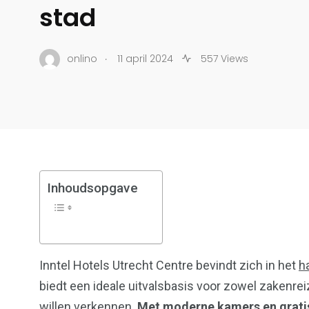
stad
.
onlino
11 april 2024
557 Views
Inhoudsopgave
17
18
Inntel Hotels Utrecht Centre bevindt zich in het
h
Bedrijven
Student
biedt een ideale uitvalsbasis voor zowel zakenreiz
willen verkennen.
Met moderne kamers en grati