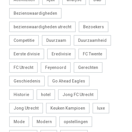
Bezienswaardigheden
bezienswaardigheden utrecht
Bezoekers
Competitie
Duurzaam
Duurzaamheid
Eerste divisie
Eredivisie
FC Twente
FC Utrecht
Feyenoord
Gerechten
Geschiedenis
Go Ahead Eagles
Historie
hotel
Jong FC Utrecht
Jong Utrecht
Keuken Kampioen
luxe
Mode
Modern
opstellingen