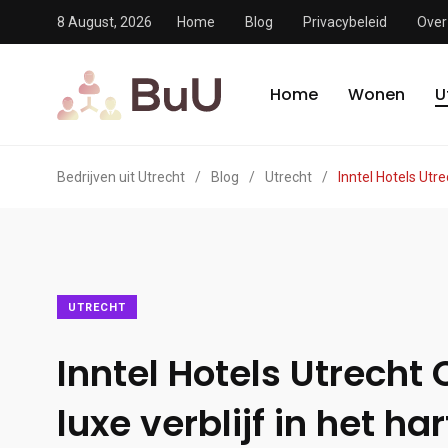
8 August, 2026
Home
Blog
Privacybeleid
Over
Home
Wonen
U
Bedrijven uit Utrecht
/
Blog
/
Utrecht
/
Inntel Hotels Utre
UTRECHT
Inntel Hotels Utrecht 
luxe verblijf in het ha