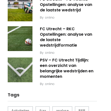
Opstellingen: analyse van
de laatste wedstrijd
By
onlino
FC Utrecht – RKC
Opstellingen: analyse van
de laatste
wedstrijdformatie
By
onlino
PSV – FC Utrecht Tijdlijn:
een overzicht van
belangrijke wedstrijden en
momenten
By
onlino
Tags
Activiteiten
Ajax
analyse
B&B