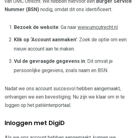
van UMC Utrecht. We hebben hiervoor een
Burger Service
Nummer (BSN)
nodig, omdat dit ons identificeert.
Bezoek de website
: Ga naar
www.umcutrecht.nl
.
Klik op ‘Account aanmaken’
: Zoek de optie om een
nieuw account aan te maken.
Vul de gevraagde gegevens in
: Dit omvat je
persoonlijke gegevens, zoals naam en BSN.
Nadat we ons account succesvol hebben aangemaakt,
ontvangen we een bevestiging. Nu zijn we klaar om in te
loggen op het patiëntenportaal.
Inloggen met DigiD
Als we ons account hebben aangemaakt, kunnen we