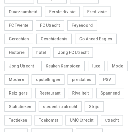
Duurzaamheid
Eerste divisie
Eredivisie
FC Twente
FC Utrecht
Feyenoord
Gerechten
Geschiedenis
Go Ahead Eagles
Historie
hotel
Jong FC Utrecht
Jong Utrecht
Keuken Kampioen
luxe
Mode
Modern
opstellingen
prestaties
PSV
Reizigers
Restaurant
Rivaliteit
Spannend
Statistieken
stedentrip utrecht
Strijd
Tactieken
Toekomst
UMC Utrecht
utrecht