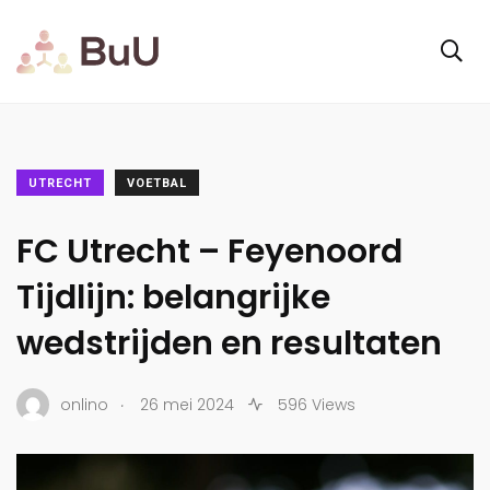
UTRECHT
VOETBAL
FC Utrecht – Feyenoord
Tijdlijn: belangrijke
wedstrijden en resultaten
.
onlino
26 mei 2024
596 Views