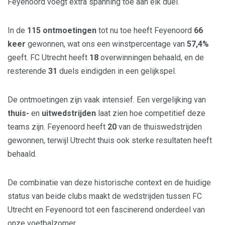
Feyenoord voegt extra spanning toe aan elk duel.
In de
115 ontmoetingen
tot nu toe heeft Feyenoord
66
keer
gewonnen, wat ons een winstpercentage van
57,4%
geeft. FC Utrecht heeft
18
overwinningen behaald, en de
resterende
31
duels eindigden in een gelijkspel.
De ontmoetingen zijn vaak intensief. Een vergelijking van
thuis-
en
uitwedstrijden
laat zien hoe competitief deze
teams zijn. Feyenoord heeft
20
van de thuiswedstrijden
gewonnen, terwijl Utrecht thuis ook sterke resultaten heeft
behaald.
De combinatie van deze historische context en de huidige
status van beide clubs maakt de wedstrijden tussen FC
Utrecht en Feyenoord tot een fascinerend onderdeel van
onze voetbalzomer.