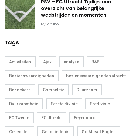
PSV – FC Utrecht Tijdlijn: een
overzicht van belangrijke
wedstrijden en momenten
By
onlino
Tags
Activiteiten
Ajax
analyse
B&B
Bezienswaardigheden
bezienswaardigheden utrecht
Bezoekers
Competitie
Duurzaam
Duurzaamheid
Eerste divisie
Eredivisie
FC Twente
FC Utrecht
Feyenoord
Gerechten
Geschiedenis
Go Ahead Eagles