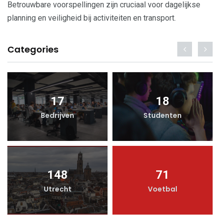
Betrouwbare voorspellingen zijn cruciaal voor dagelijkse
planning en veiligheid bij activiteiten en transport.
Categories
17
18
Bedrijven
Studenten
148
71
Utrecht
Voetbal