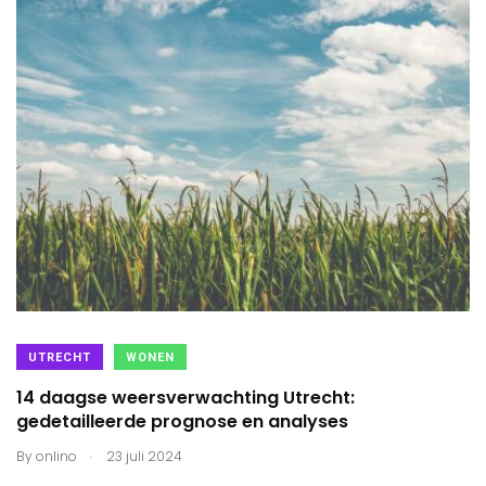
UTRECHT
WONEN
14 daagse weersverwachting Utrecht:
gedetailleerde prognose en analyses
.
By
onlino
23 juli 2024