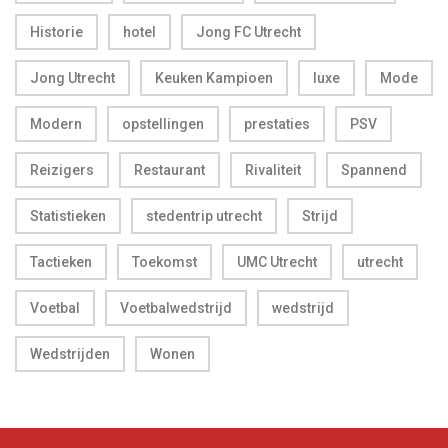
Historie
hotel
Jong FC Utrecht
Jong Utrecht
Keuken Kampioen
luxe
Mode
Modern
opstellingen
prestaties
PSV
Reizigers
Restaurant
Rivaliteit
Spannend
Statistieken
stedentrip utrecht
Strijd
Tactieken
Toekomst
UMC Utrecht
utrecht
Voetbal
Voetbalwedstrijd
wedstrijd
Wedstrijden
Wonen