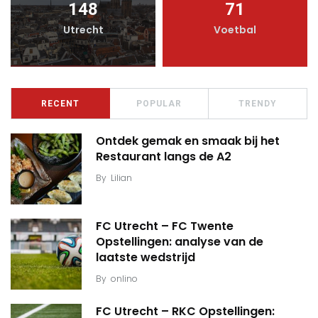
148
71
Utrecht
Voetbal
RECENT
POPULAR
TRENDY
Ontdek gemak en smaak bij het
Restaurant langs de A2
By
Lilian
FC Utrecht – FC Twente
Opstellingen: analyse van de
laatste wedstrijd
By
onlino
FC Utrecht – RKC Opstellingen: