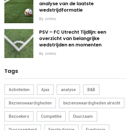
analyse van de laatste
wedstrijdformatie
By
onlino
PSV – FC Utrecht Tijdlijn: een
overzicht van belangrijke
wedstrijden en momenten
By
onlino
Tags
Activiteiten
Ajax
analyse
B&B
Bezienswaardigheden
bezienswaardigheden utrecht
Bezoekers
Competitie
Duurzaam
Duurzaamheid
Eerste divisie
Eredivisie