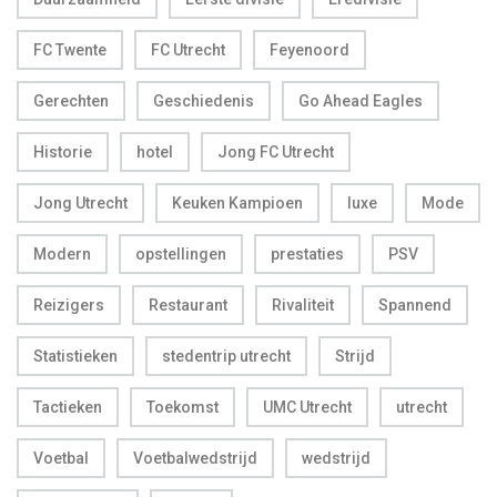
FC Twente
FC Utrecht
Feyenoord
Gerechten
Geschiedenis
Go Ahead Eagles
Historie
hotel
Jong FC Utrecht
Jong Utrecht
Keuken Kampioen
luxe
Mode
Modern
opstellingen
prestaties
PSV
Reizigers
Restaurant
Rivaliteit
Spannend
Statistieken
stedentrip utrecht
Strijd
Tactieken
Toekomst
UMC Utrecht
utrecht
Voetbal
Voetbalwedstrijd
wedstrijd