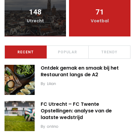
148
71
Utrecht
Voetbal
RECENT
POPULAR
TRENDY
Ontdek gemak en smaak bij het
Restaurant langs de A2
By
Lilian
FC Utrecht – FC Twente
Opstellingen: analyse van de
laatste wedstrijd
By
onlino