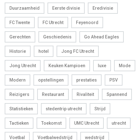
Duurzaamheid
Eerste divisie
Eredivisie
FC Twente
FC Utrecht
Feyenoord
Gerechten
Geschiedenis
Go Ahead Eagles
Historie
hotel
Jong FC Utrecht
Jong Utrecht
Keuken Kampioen
luxe
Mode
Modern
opstellingen
prestaties
PSV
Reizigers
Restaurant
Rivaliteit
Spannend
Statistieken
stedentrip utrecht
Strijd
Tactieken
Toekomst
UMC Utrecht
utrecht
Voetbal
Voetbalwedstrijd
wedstrijd