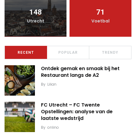
148
71
Utrecht
Voetbal
RECENT
POPULAR
TRENDY
Ontdek gemak en smaak bij het
Restaurant langs de A2
By
Lilian
FC Utrecht – FC Twente
Opstellingen: analyse van de
laatste wedstrijd
By
onlino