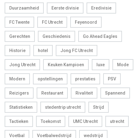
Duurzaamheid
Eerste divisie
Eredivisie
FC Twente
FC Utrecht
Feyenoord
Gerechten
Geschiedenis
Go Ahead Eagles
Historie
hotel
Jong FC Utrecht
Jong Utrecht
Keuken Kampioen
luxe
Mode
Modern
opstellingen
prestaties
PSV
Reizigers
Restaurant
Rivaliteit
Spannend
Statistieken
stedentrip utrecht
Strijd
Tactieken
Toekomst
UMC Utrecht
utrecht
Voetbal
Voetbalwedstrijd
wedstrijd